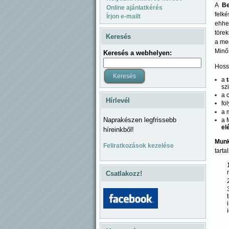
A
Be
Online ajánlatkérés
felké
Írjon e-mailt
ehhe
törek
Keresés
a meg
Minő
Keresés a webhelyen:
Hoss
a
t
sz
a 
Hírlevél
fo
a 
Naprakészen legfrissebb
a 
el
híreinkből!
Munk
Feliratkozások kezelése
tarta
Csatlakozz!