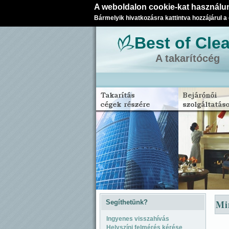
A weboldalon cookie-kat használun
Bármelyik hivatkozásra kattintva hozzájárul a
Best of Cle
A takarítócég
Mi
Segíthetünk?
Ingyenes visszahívás
Helyszíni felmérés kérése