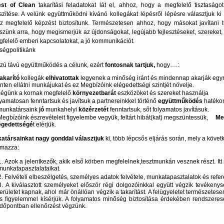
st of Clean
takarítási feladatokat lát el, ahhoz, hogy a megfelelő tisztaság
szítése. A velünk együttműködni kívánó kollegákat lépésről lépésre választjuk k
z megfelelő képzést biztosítunk. Természetesen ahhoz, hogy másokat javítani tu
szünk arra, hogy megismerjük az újdonságokat, legújabb fejlesztéseket, szereket, e
felelő emberi kapcsolatokat, a jó kommunikációt.
ségpolitikánk
zú távú együttműködés a célunk, ezért
fontosnak tartjuk,
hogy….:
akarító
kollegák
elhivatottak
legyenek a minőség iránt és mindennap akarják eg
inten ellátni munkájukat és ez Megbízóink elégedettségi szintjét növelje.
cégünk a kornak megfelelő
környezetbarát
eszközöket és szereket használja
lyamatosan fenntartsuk és javítsuk a partnereinkkel történő
együttműködés
hatéko
munkatársaink
jó
munkahelyi
közérzetét
fenntartsuk, sőt folyamatos javításuk.
Megbízóink észrevételeit figyelembe vegyük, feltárt hibát(kat) megszüntessük,
Me
égedettségé
t elérjük.
atársainkat nagy gonddal választjuk
ki, több lépcsős eljárás során, mely a köve
lmazza:
Azok a jelentkezők, akik első körben megfelelnek,tesztmunkán vesznek részt. I
munkatapasztalataikat.
Felvételi elbeszélgetés, személyes adatok felvétele, munkatapasztalatok és refer
A kiválasztott személyeket először régi dolgozóinkkal együtt végzik tevéke
területet kapnak, ahol már önállóan végzik a takarítást. A felügyeletet természetes
is figyelemmel kísérjük. A folyamatos minőség biztosítása érdekében rendszeres
időpontban ellenőrzést végzünk.