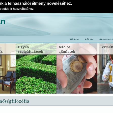
k a felhasználói élmény növeléséhez.
 cookie-k használatához.
an
Főoldal
Rólunk
Referenciá
nőségfilozófia