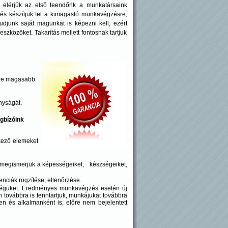
ot elérjük az első teendőnk a munkatársaink
i és készítjük fel a kimagasló munkavégzésre,
djunk saját magunkat is képezni kell, ezért
szközöket. Takarítás mellett fontosnak tartjuk
yre magasabb
nyságát.
gbízóink
tkező elemeket
tt megismerjük a képességeiket, készségeiket,
enciák rögzítése, ellenőrzése.
nységüket. Eredményes munkavégzés esetén új
en továbbra is fenntartjuk, munkájukat továbbra
en és alkalmanként is, előre nem bejelentett