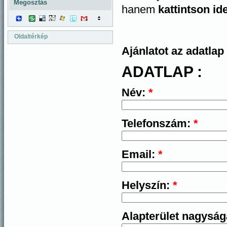
Megosztás
hanem
kattintson id
Oldaltérkép
Ajánlatot az adatlap 
ADATLAP :
Név:
*
Telefonszám:
*
Email:
*
Helyszín:
*
Alapterület nagysá