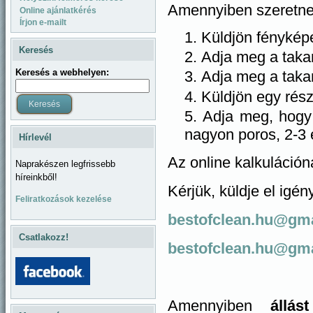
Amennyiben szeretne 
Online ajánlatkérés
Írjon e-mailt
Küldjön fényképe
Keresés
Adja meg a takar
Keresés a webhelyen:
Adja meg a takar
Küldjön egy részl
Adja meg, hogy m
nagyon poros, 2-3 év
Hírlevél
Az online kalkulációná
Naprakészen legfrissebb
híreinkből!
Kérjük, küldje el igé
Feliratkozások kezelése
bestofclean.hu@gm
Csatlakozz!
bestofclean.hu@gm
Amennyiben
állás