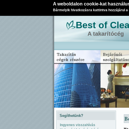
A weboldalon cookie-kat használun
Bármelyik hivatkozásra kattintva hozzájárul a
Best of Cle
A takarítócég
Segíthetünk?
B
Ingyenes visszahívás
Ha 