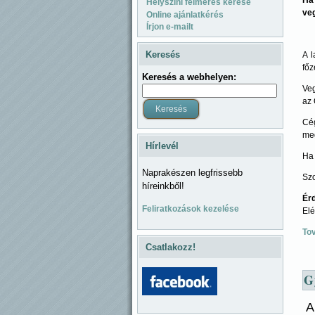
Helyszíni felmérés kérése
veg
Online ajánlatkérés
Írjon e-mailt
Keresés
A l
főz
Keresés a webhelyen:
Ve
az 
Cég
meg
Hírlevél
Ha 
Naprakészen legfrissebb
Szo
híreinkből!
Érd
Feliratkozások kezelése
Elé
To
Csatlakozz!
G
A 