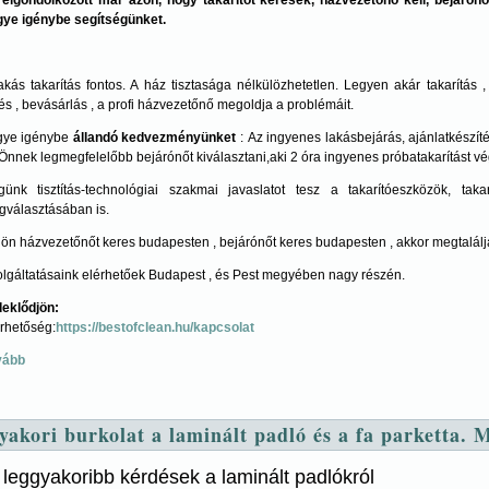
ye igénybe segítségünket.
akás takarítás fontos. A ház tisztasága nélkülözhetetlen. Legyen akár takarítás 
és , bevásárlás , a profi házvezetőnő megoldja a problémáit.
gye igénybe
állandó kedvezményünket
: Az ingyenes lakásbejárás, ajánlatkészíté
Önnek legmegfelelőbb bejárónőt kiválasztani,aki 2 óra ingyenes próbatakarítást v
ünk tisztítás-technológiai szakmai javaslatot tesz a takarítóeszközök, taka
választásában is.
ön házvezetőnőt keres budapesten , bejárónőt keres budapesten , akkor megtalálj
lgáltatásaink elérhetőek Budapest , és Pest megyében nagy részén.
eklődjön:
rhetőség:
https://bestofclean.hu/kapcsolat
vább
yakori burkolat a laminált padló és a fa parketta. 
leggyakoribb kérdések a laminált padlókról