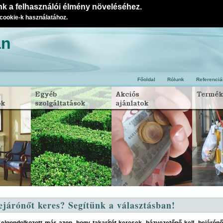
k a felhasználói élmény növeléséhez.
 cookie-k használatához.
an
Főoldal
Rólunk
Referenciá
ejárónőt keres? Segítünk a választásban!
elgondolkozott már azon, hogy takarítót keresek, házvezetőnő kell, bejárón