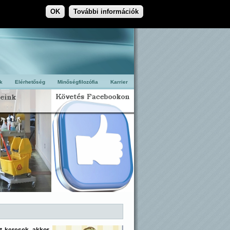
OK
További információk
k
Elérhetőség
Minőségfilozófia
Karrier
őt keresek, akkor