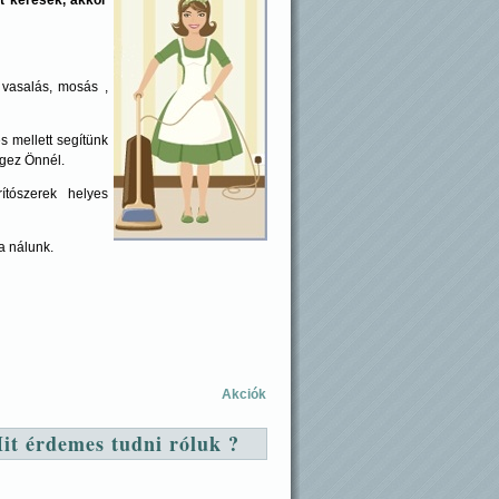
, vasalás, mosás ,
s mellett segítünk
égez Önnél.
rítószerek helyes
a nálunk.
Akciók
Mit érdemes tudni róluk ?